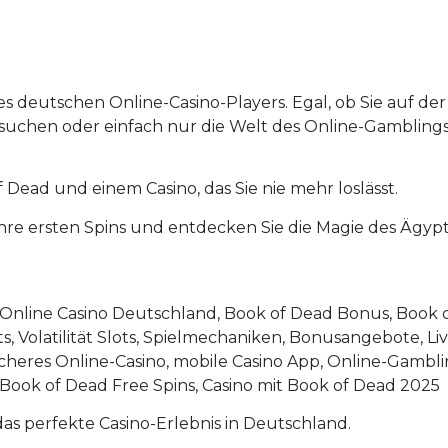
s deutschen Online-Casino-Players. Egal, ob Sie auf 
s suchen oder einfach nur die Welt des Online-Gamblin
f Dead und einem Casino, das Sie nie mehr loslässt.
hre ersten Spins und entdecken Sie die Magie des Ägypt
t, Online Casino Deutschland, Book of Dead Bonus, Boo
, Volatilität Slots, Spielmechaniken, Bonusangebote, Live
icheres Online-Casino, mobile Casino App, Online-Gambli
Book of Dead Free Spins, Casino mit Book of Dead 2025
 das perfekte Casino-Erlebnis in Deutschland.