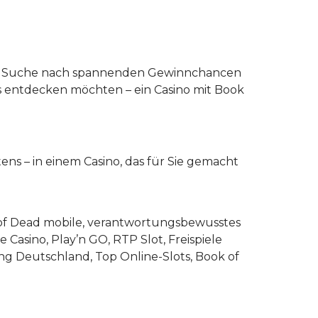
der Suche nach spannenden Gewinnchancen
gs entdecken möchten – ein Casino mit Book
ens – in einem Casino, das für Sie gemacht
k of Dead mobile, verantwortungsbewusstes
 Casino, Play’n GO, RTP Slot, Freispiele
ng Deutschland, Top Online-Slots, Book of