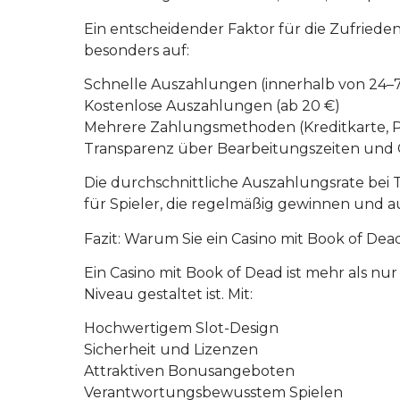
Ein entscheidender Faktor für die Zufrieden
besonders auf:
Schnelle Auszahlungen (innerhalb von 24–
Kostenlose Auszahlungen (ab 20 €)
Mehrere Zahlungsmethoden (Kreditkarte, Pay
Transparenz über Bearbeitungszeiten un
Die durchschnittliche Auszahlungsrate bei T
für Spieler, die regelmäßig gewinnen und 
Fazit: Warum Sie ein Casino mit Book of Dea
Ein Casino mit Book of Dead ist mehr als nu
Niveau gestaltet ist. Mit:
Hochwertigem Slot-Design
Sicherheit und Lizenzen
Attraktiven Bonusangeboten
Verantwortungsbewusstem Spielen