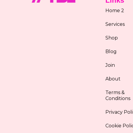
Links
Home 2
Services
Shop
Blog
Join
About
Terms &
Conditions
Privacy Pol
Cookie Poli