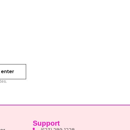
tes.
Support