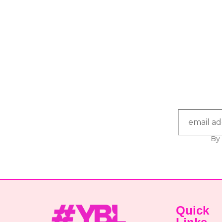
By 
Quick