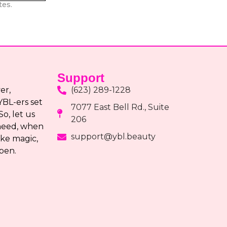
tes.
Support
er,
(623) 289-1228
BL-ers set
7077 East Bell Rd., Suite
o, let us
206
need, when
support@ybl.beauty
ike magic,
pen.